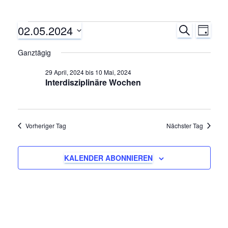
02.05.2024
Veranstaltungen
S
V
V
T
U
A
D
C
e
Ganztägig
e
für
G
a
H
E
r
t
29 April, 2024
bis
10 Mai, 2024
r
2
Interdisziplinäre Wochen
u
a
m
a
Mai,
n
w
ä
n
Vorheriger Tag
Nächster Tag
s
2024
h
s
t
l
KALENDER ABONNIEREN
e
a
t
n
.
l
a
t
l
u