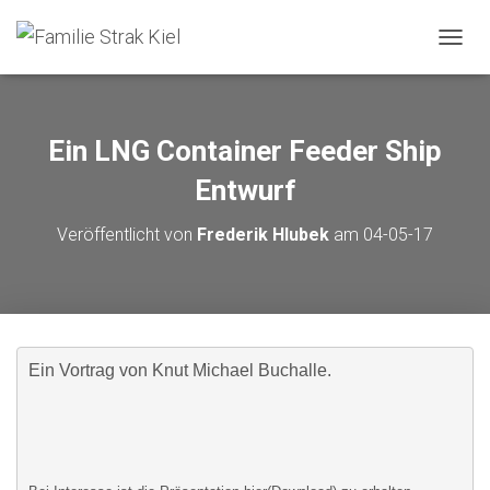
NAVIG
Ein LNG Container Feeder Ship
Entwurf
Veröffentlicht von
Frederik Hlubek
am
04-05-17