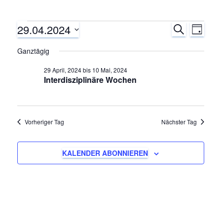
29.04.2024
Veranstaltungen
S
V
V
T
U
A
D
C
e
Ganztägig
e
für
G
a
H
E
r
t
29 April, 2024
bis
10 Mai, 2024
r
29
Interdisziplinäre Wochen
u
a
m
a
April,
n
w
ä
n
Vorheriger Tag
Nächster Tag
s
2024
h
s
t
l
KALENDER ABONNIEREN
e
a
t
n
.
l
a
t
l
u