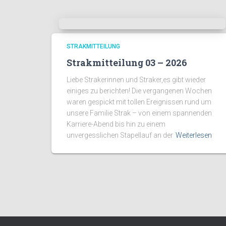
STRAKMITTEILUNG
Strakmitteilung 03 – 2026
Liebe Strakerinnen und Straker,es gibt wieder
einiges zu berichten! Die vergangenen Wochen
waren gespickt mit tollen Ereignissen rund um
unsere Familie Strak – von einem spannenden
Karriere-Abend bis hin zu einem
unvergesslichen Stapellauf an der
Weiterlesen