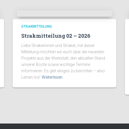
STRAKMITTEILUNG
Strakmitteilung 02 – 2026
Liebe Strakerinnen und Straker, mit dieser
Mitteilung möchten wir euch über die neuesten
Projekte aus der Werkstatt, den aktuellen Stand
unserer Boote sowie wichtige Termine
informieren. Es gibt einiges zu berichten – also:
Leinen los!
Weiterlesen