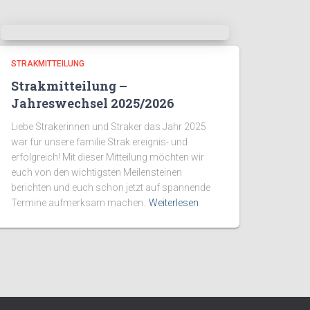
STRAKMITTEILUNG
Strakmitteilung –
Jahreswechsel 2025/2026
Liebe Strakerinnen und Straker das Jahr 2025
war für unsere familie Strak ereignis- und
erfolgreich! Mit dieser Mitteilung möchten wir
euch von den wichtigsten Meilensteinen
berichten und euch schon jetzt auf spannende
Termine aufmerksam machen.
Weiterlesen